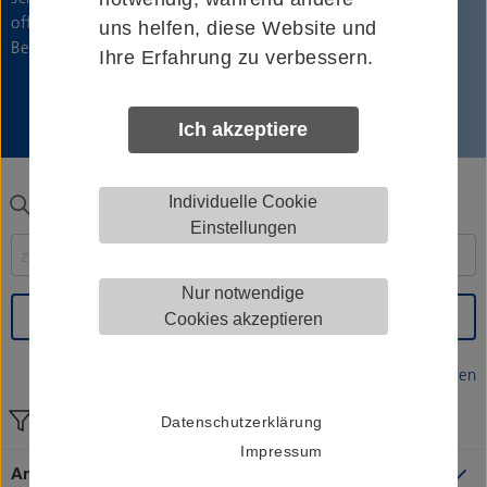
offeriert auch Lösungen, mit denen Tore bis 8.000 kg in
uns helfen, diese Website und
Bewegung gebracht werden können.
Ihre Erfahrung zu verbessern.
Ich akzeptiere
Produkt suchen
Individuelle Cookie
Einstellungen
Nur notwendige
Suchen
Cookies akzeptieren
zurücksetzen
Filtern nach
Datenschutzerklärung
Impressum
Anwendung