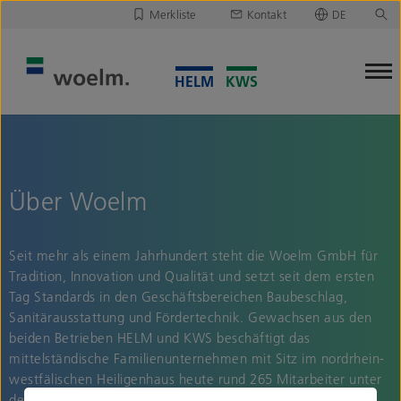
Merkliste
Kontakt
DE
Deutsch
Leider ist Ihre Merkliste leer.
English
Merkliste downloaden/versenden
Über Woelm
Seit mehr als einem Jahrhundert steht die Woelm GmbH für
Tradition, Innovation und Qualität und setzt seit dem ersten
Tag Standards in den Geschäftsbereichen Baubeschlag,
Sanitärausstattung und Fördertechnik. Gewachsen aus den
beiden Betrieben HELM und KWS beschäftigt das
mittelständische Familienunternehmen mit Sitz im nordrhein-
westfälischen Heiligenhaus heute rund 265 Mitarbeiter unter
der Leitung von Geschäftsführer Karl Kristian Woelm.