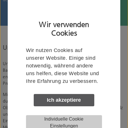
Wir verwenden
Cookies
Unsere Marken
Wir nutzen Cookies auf
unserer Website. Einige sind
Unter den Marken HELM Schiebebeschläge, KWS
notwendig, während andere
Baubeschläge, KWS Sanitär und HELM Fördertechnik
uns helfen, diese Website und
entwickeln und fertigen wir innovative Produkte und
Ihre Erfahrung zu verbessern.
Produktsysteme:
Mit der Marke
HELM Schiebebeschläge
bieten wir Ihnen
Ich akzeptiere
durchdachte Lösungen für den modernen Wohn- und
Objektbau. Dazu gehören Schiebesysteme für Türen aus Holz
und Glas, schwere Schiebetore, Schiebeläden, freitragende
Individuelle Cookie
Einfahrtstore, Vorhänge in Industrie, Kinos oder Theatern,
Einstellungen
Möbeltüren und Sonderanwendungen wie beispielsweise