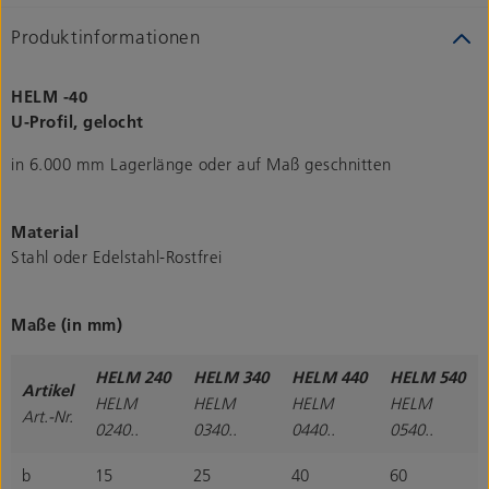
Produktinformationen
HELM -40
U-Profil, gelocht
in 6.000 mm Lagerlänge oder auf Maß geschnitten
Material
Stahl oder Edelstahl-Rostfrei
Maße (in mm)
HELM 240
HELM 340
HELM 440
HELM 540
Artikel
HELM
HELM
HELM
HELM
Art.-Nr.
0240..
0340..
0440..
0540..
b
15
25
40
60