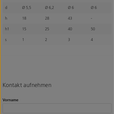
d
Ø 5,5
Ø 6,2
Ø 6
Ø 6
h
18
28
43
-
h1
15
25
40
50
s
1
2
3
4
Kontakt aufnehmen
Vorname