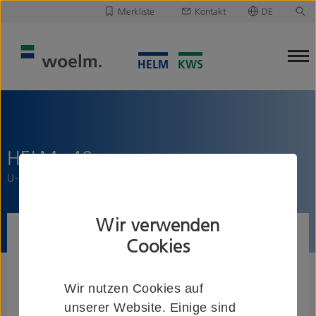
Merkliste
Kontakt
DE
Deutsch
Leider ist Ihre Merkliste leer.
English
Merkliste downloaden/versenden
HELM -40
U-Profil, gelocht
Wir verwenden
Cookies
Wir nutzen Cookies auf
unserer Website. Einige sind