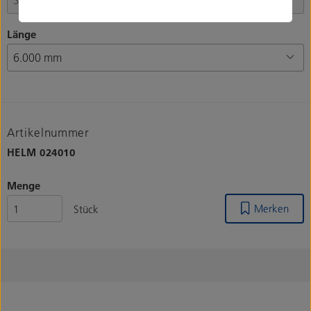
Länge
Artikelnummer
HELM
024010
Menge
Merken
Stück