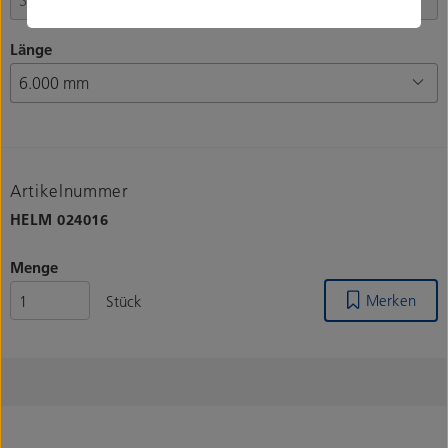
Länge
Artikelnummer
HELM
024016
Menge
Merken
Stück