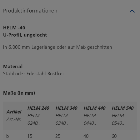
Produktinformationen
HELM -40
U-Profil, ungelocht
in 6.000 mm Lagerlänge oder auf Maß geschnitten
Material
Stahl oder Edelstahl-Rostfrei
Maße (in mm)
HELM 240
HELM 340
HELM 440
HELM 540
Artikel
HELM
HELM
HELM
HELM
Art.-Nr.
0240..
0340..
0440..
0540..
b
15
25
40
60