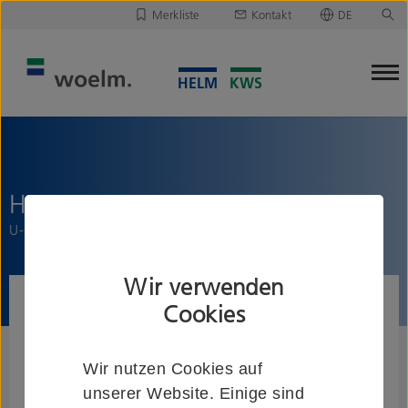
Merkliste
Kontakt
DE
Deutsch
Leider ist Ihre Merkliste leer.
English
Merkliste downloaden/versenden
HELM -40
U-Profil, ungelocht
Wir verwenden
Cookies
Wir nutzen Cookies auf
unserer Website. Einige sind