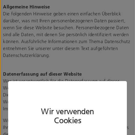
Allgemeine Hinweise
Die folgenden Hinweise geben einen einfachen Überblick
darüber, was mit Ihren personenbezogenen Daten passiert,
wenn Sie diese Website besuchen. Personenbezogene Daten
sind alle Daten, mit denen Sie persönlich identifiziert werden
können. Ausführliche Informationen zum Thema Datenschutz
entnehmen Sie unserer unter diesem Text aufgeführten
Datenschutzerklärung.
Datenerfassung auf dieser Website
Wer ist verantwortlich für die Datenerfassung auf dieser
Website?
Die Datenverarbeitung auf dieser Website erfolgt durch den
Websitebetreiber. Dessen Kontaktdaten können Sie dem
Impressum dieser Website entnehmen.
Wir verwenden
Cookies
Wie erfassen wir Ihre Daten?
Ihre Daten werden zum einen dadurch erhoben, dass Sie uns
diese mitteilen. Hierbei kann es sich z. B. um Daten handeln,