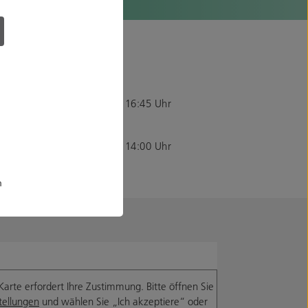
fnungszeiten
tag bis Donnerstag:
0 – 12:00 Uhr und 12:45 – 16:45 Uhr
itag:
0 – 12:00 Uhr und 12:45 – 14:00 Uhr
m
Karte erfordert Ihre Zustimmung. Bitte öffnen Sie
tellungen
und wählen Sie „Ich akzeptiere“ oder