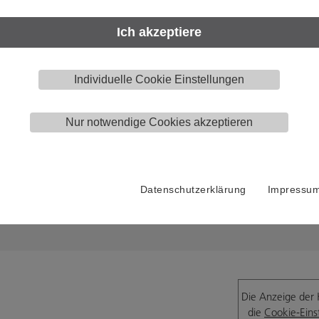
Ich akzeptiere
+49 2056 18-0
Öf
Individuelle Cookie Einstellungen
Mon
+49 2056 18-21
8:0
contact@woelm.de
Nur notwendige Cookies akzeptieren
Fre
8:0
Datenschutzerklärung
Impressu
Die Anzeige der 
die
Cookie-Eins