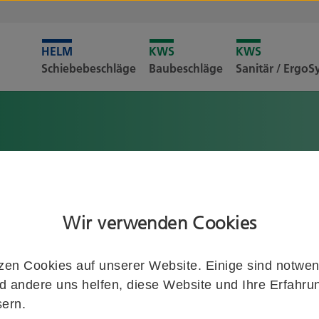
Leider i
Schiebebeschläge
Baubeschläge
Sanitär / Ergo
Merkliste
Wir verwenden Cookies
serem umfangreichen Sortiment nicht gefunden haben, oder eine 
ir individuell für Sie und gemeinsam mit Ihnen realisieren – sc
zen Cookies auf unserer Website. Einige sind notwen
izze. Wir nehmen umgehend Kontakt mit Ihnen auf.
 andere uns helfen, diese Website und Ihre Erfahru
ern.