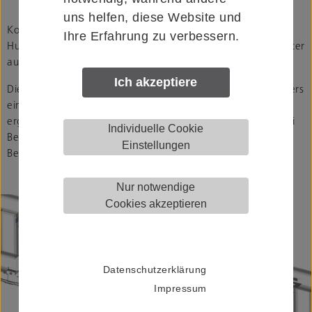
uns helfen, diese Website und
Komplett vormontiert, geprüft und einbaufertig – die HELM
Ihre Erfahrung zu verbessern.
Hub- und Senkstation ist die ideale Lösung, um Transportgüter
auf und ab sowie in unterschiedliche Ebenen zu bewegen.
Ich akzeptiere
Die Anlage kann auf die gewünschte Position des Mitarbeiters
eingestellt werden und eignet sich daher perfekt für ein
ergonomisches Arbeiten an den Auf- und Abgabestellen, bei
Individuelle Cookie
Beschichtungsvorgängen oder an anderen
Einstellungen
Bearbeitungsstationen.
Nur notwendige
Cookies akzeptieren
Datenschutzerklärung
Impressum