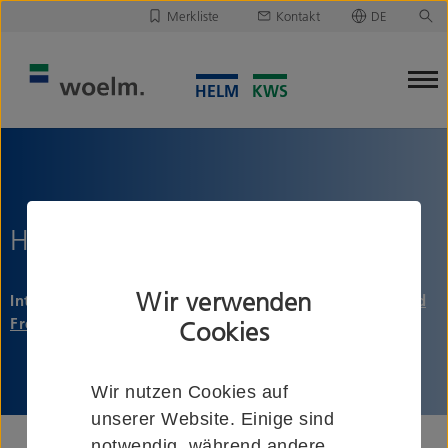
Merkliste
Kontakt
DE
Deutsch
Leider ist Ihre Merkliste leer.
English
Merkliste downloaden/versenden
HELM Hub- und Senkstation
Wir verwenden
Integrierbar in
HELM Handhängebahn
,
HELM Power and
Free-Fördersystem
und
HELM Kombi-Fördersystem
Cookies
Wir nutzen Cookies auf
unserer Website. Einige sind
notwendig, während andere