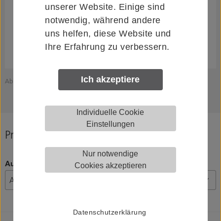
unserer Website. Einige sind
notwendig, während andere
uns helfen, diese Website und
Ihre Erfahrung zu verbessern.
Ich akzeptiere
Abbildung zeigt KWS 1060.02
A
Individuelle Cookie
Einstellungen
Produkt konfigurieren
Nur notwendige
Ausführung
Cookies akzeptieren
Datenschutzerklärung