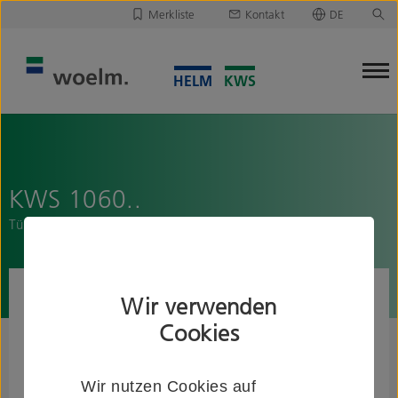
Merkliste
Kontakt
DE
Deutsch
Leider ist Ihre Merkliste leer.
English
Merkliste downloaden/versenden
KWS 1060..
Türfeststeller mit Feststellarm
Wir verwenden
Cookies
Wir nutzen Cookies auf