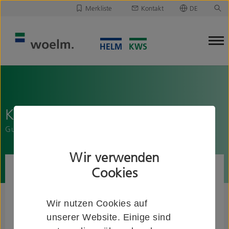
Merkliste
Kontakt
DE
Deutsch
Leider ist Ihre Merkliste leer.
English
Merkliste downloaden/versenden
KWS 9911..
Gummi für Türfeststeller
Wir verwenden
Cookies
Wir nutzen Cookies auf
unserer Website. Einige sind