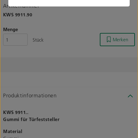
Artikelnummer
KWS
9911.90
Menge
Merken
Stück
Produktinformationen
KWS 9911..
Gummi für Türfeststeller
Material