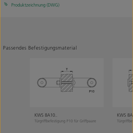
Produktzeichnung (DWG)
Passendes Befestigungsmaterial
KWS 8A10..
KWS 8A7
Türgriffbefestigung P10 für Griffpaare
Türgriffb