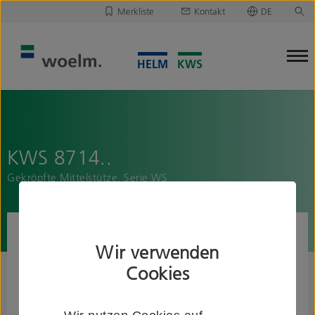
Merkliste
Kontakt
DE
Deutsch
Leider ist Ihre Merkliste leer.
English
Merkliste downloaden/versenden
KWS 8714..
Gekröpfte Mittelstütze, Serie WS
Wir verwenden
Cookies