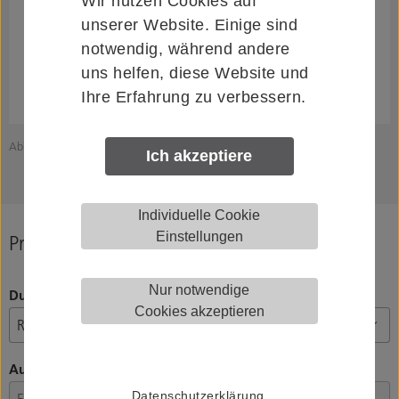
Wir nutzen Cookies auf
unserer Website. Einige sind
notwendig, während andere
uns helfen, diese Website und
Ihre Erfahrung zu verbessern.
Abbildung zeigt KWS 8394.82.00000 (Ausrichtung links)
Z
Ich akzeptiere
Individuelle Cookie
Einstellungen
Produkt konfigurieren
Nur notwendige
Durchmesser Griffstange (D)
Cookies akzeptieren
Ausführung
Datenschutzerklärung