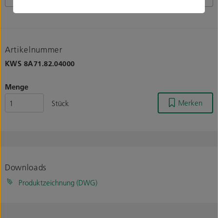
Artikelnummer
KWS
8A71.82.04000
Menge
Merken
Stück
Downloads
Produktzeichnung (DWG)