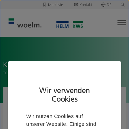
Merkliste
Kontakt
DE
Deutsch
Leider ist Ihre Merkliste leer.
English
Merkliste downloaden/versenden
KWS 8A71..
Türgriffbefestigung S21
Wir verwenden
Cookies
Wir nutzen Cookies auf
unserer Website. Einige sind