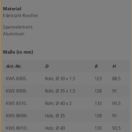
Material
Edelstahl-Rostfrei
Spannelement:
Aluminium
Maße (in mm)
Art.-Nr.
D
B
H
KWS 8305..
Rohr, Ø 30 x 1,5
123
88,5
KWS 8309..
Rohr, Ø 35 x 1,5
128
91
KWS 8310..
Rohr, Ø 40 x 2
133
93,5
KWS 8H09..
Holz, Ø 35
128
91
KWS 8H10..
Holz, Ø 40
133
93,5