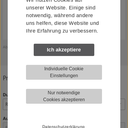
unserer Website. Einige sind
notwendig, während andere
uns helfen, diese Website und
Ihre Erfahrung zu verbessern.
Abbildung zeigt KWS 8309.82.00000 (Ausrichtung links)
Z
Ich akzeptiere
Individuelle Cookie
Einstellungen
Produkt konfigurieren
Nur notwendige
Durchmesser Griffstange (D)
Cookies akzeptieren
Ausführung
Datenschutzerklärung