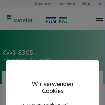
Merkliste
Kontakt
DE
Deutsch
Leider ist Ihre Merkliste leer.
English
Merkliste downloaden/versenden
KWS 8305..
Gebogene Endstütze, Serie RS
Wir verwenden
Cookies
Wir nutzen Cookies auf