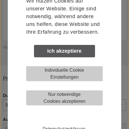
Wir nutzen Cookies auf
unserer Website. Einige sind
notwendig, während andere
uns helfen, diese Website und
Ihre Erfahrung zu verbessern.
Abbildung zeigt KWS 8382.82
Z
Ich akzeptiere
Individuelle Cookie
Einstellungen
Produkt konfigurieren
Nur notwendige
Durchmesser Griffstange (D)
Cookies akzeptieren
Ausführung
Datenschutzerklärung