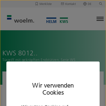
Merkliste
Kontakt
DE
Deutsch
Leider ist Ihre Merkliste leer.
English
Merkliste downloaden/versenden
KWS 8012..
Türgriff mit gekröpften Endstützen, Serie WS
Wir verwenden
Cookies