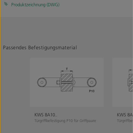
Produktzeichnung (DWG)
Passendes Befestigungsmaterial
KWS 8A10..
KWS 8A7
Türgriffbefestigung P10 für Griffpaare
Türgriffb