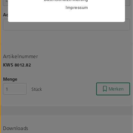
Impressum
Achsabstand (L), Angabe in mm
Artikelnummer
KWS
8012.82
Menge
Merken
Stück
Downloads