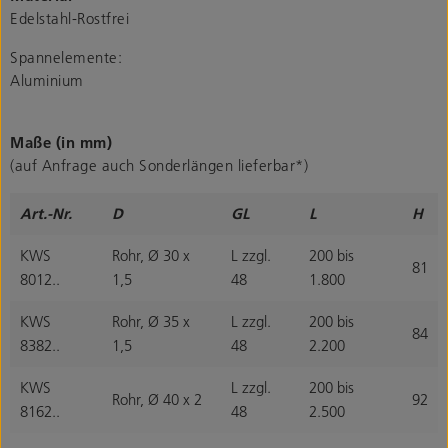
Edelstahl-Rostfrei
Spannelemente:
Aluminium
Maße (in mm)
(auf Anfrage auch Sonderlängen lieferbar*)
Art.-Nr.
D
GL
L
H
KWS
Rohr, Ø 30 x
L zzgl.
200 bis
81
8012..
1,5
48
1.800
KWS
Rohr, Ø 35 x
L zzgl.
200 bis
84
8382..
1,5
48
2.200
KWS
L zzgl.
200 bis
Rohr, Ø 40 x 2
92
8162..
48
2.500