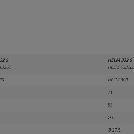
32 S
HELM 332 S
13262
HELM 03326
00
HELM 300
71
53
Ø 6
Ø 27,5