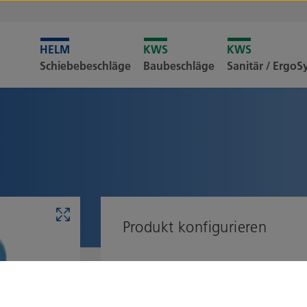
Leider i
Schiebebeschläge
Baubeschläge
Sanitär / Ergo
Merkliste
Produkt konfigurieren
Profilgröße