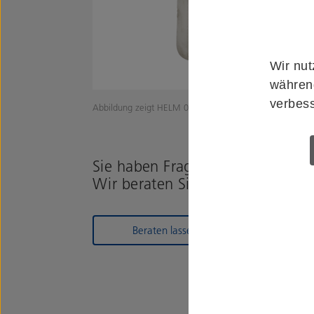
Wir nut
während
verbess
Abbildung zeigt HELM 033262
Sie haben Fragen zum Produkt?
Wir beraten Sie gerne!
Beraten lassen