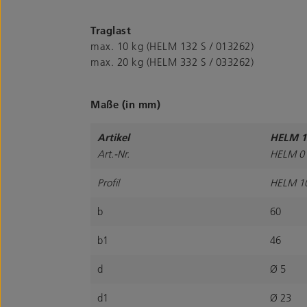
Traglast
max. 10 kg (HELM 132 S / 013262)
max. 20 kg (HELM 332 S / 033262)
Maße (in mm)
Artikel
HELM 1
Art.-Nr.
HELM 0
Profil
HELM 1
b
60
b1
46
d
Ø 5
d1
Ø 23