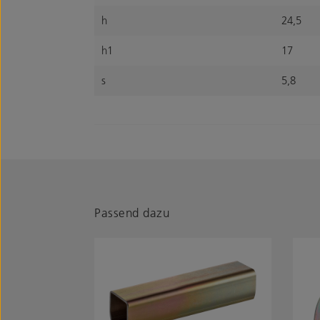
h
24,5
h1
17
s
5,8
Passend dazu