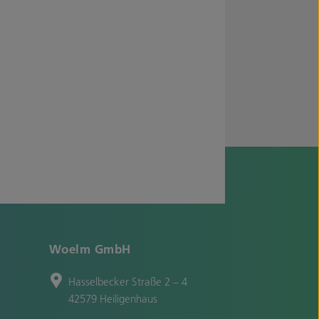
Woelm GmbH
Hasselbecker Straße 2 – 4
42579 Heiligenhaus