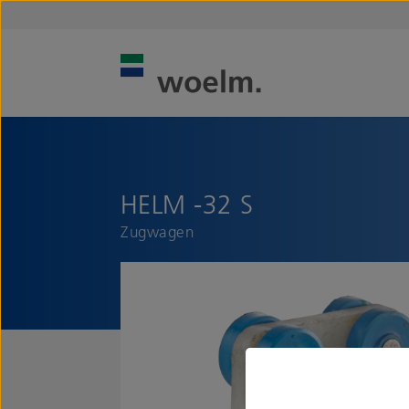
HELM -32 S
Zugwagen