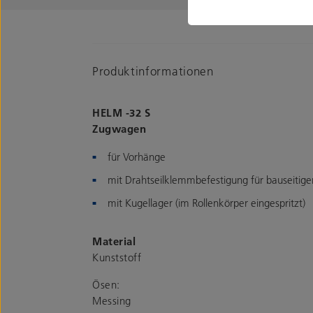
Produktinformationen
HELM -32 S
Zugwagen
für Vorhänge
mit Drahtseilklemmbefestigung für bauseitige
mit Kugellager (im Rollenkörper eingespritzt)
Material
Kunststoff
Ösen:
Messing