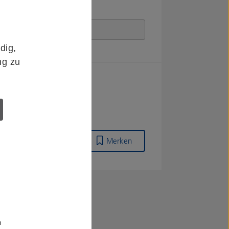
dig,
ng zu
Merken
m