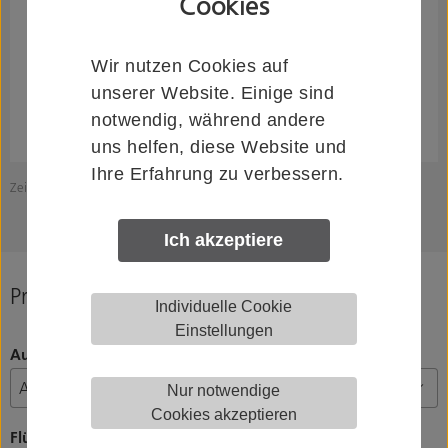
Cookies
Wir nutzen Cookies auf
unserer Website. Einige sind
notwendig, während andere
uns helfen, diese Website und
Ihre Erfahrung zu verbessern.
Zeichnung zeigt HELM MK.L80.H.115..
Z
Ich akzeptiere
Produkt konfigurieren
Individuelle Cookie
Einstellungen
Ausführung
Nur notwendige
Cookies akzeptieren
Flügelanzahl