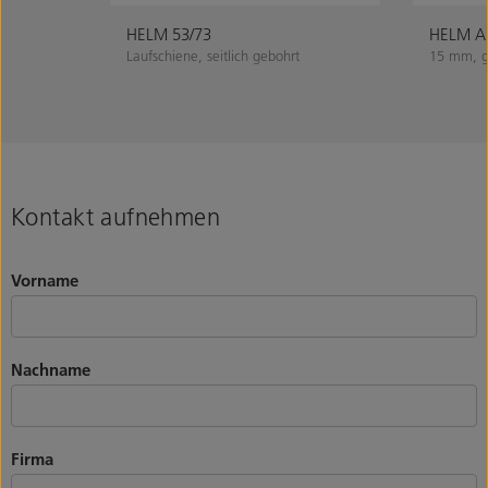
HELM 53/73
HELM Ab
Laufschiene, seitlich gebohrt
15 mm, g
Kontakt aufnehmen
Vorname
Nachname
Firma