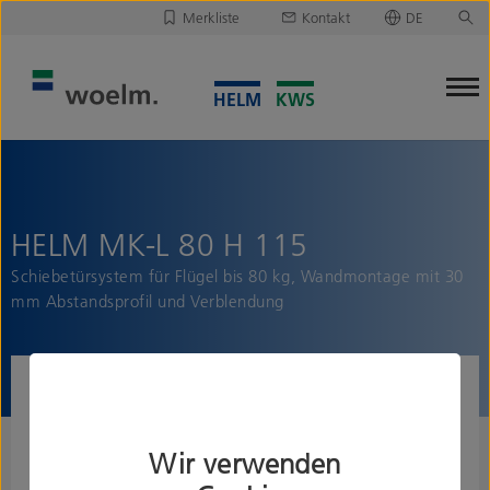
Merkliste
Kontakt
DE
Deutsch
Leider ist Ihre Merkliste leer.
English
Merkliste downloaden/versenden
HELM MK-L 80 H 115
Schiebetürsystem für Flügel bis 80 kg, Wandmontage mit 30
mm Abstandsprofil und Verblendung
Wir verwenden