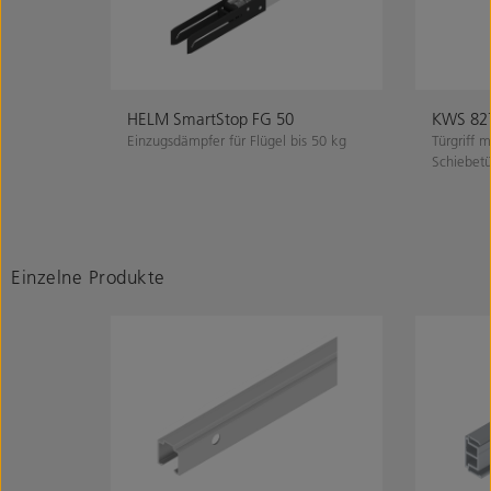
HELM SmartStop FG 50
KWS 827
Einzugsdämpfer für Flügel bis 50 kg
Türgriff m
Schiebetü
Einzelne Produkte