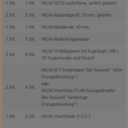
1 Stk.
1 Stk.
HELM 53/73 Laufschiene, seitlich gebohrt
2 Stk.
2 Stk.
HELM Abstandsprofil, 15 mm, gebohrt
1 Stk.
1 Stk.
HELM Klipsblende, 65 mm
1 Stk.
1 Stk.
HELM Abdeckkappenpaar
HELM 73 Rollapparat mit Kugellager, M8 x
2 Stk.
4 Stk.
35 Tragschraube und Flansch
HELM 65 P Fangstopper (bei Auswahl "ohne
Einzugsdämpfung")
oder
2 Stk.
4 Stk.
HELM SmartStop FG 80 Einzugsdämpfer
(bei Auswahl "beidseitige
Einzugsdämpfung")
1 Stk.
2 Stk.
HELM SmartGuide H 212 S