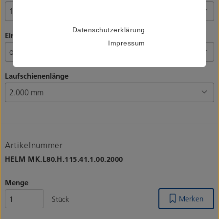
Datenschutzerklärung
Einzugsdämpfung
Impressum
Laufschienenlänge
Artikelnummer
HELM
MK.L80.H.115.41.1.00.2000
Menge
Merken
Stück