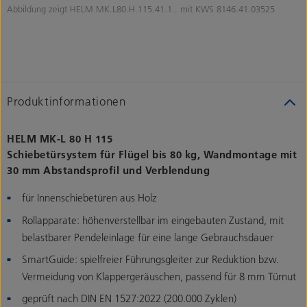
Abbildung zeigt HELM MK.L80.H.115.41.1.. mit KWS 8146.41.03525
Produktinformationen
HELM MK-L 80 H 115
Schiebetürsystem für Flügel bis 80 kg, Wandmontage mit
30 mm Abstandsprofil und Verblendung
für Innenschiebetüren aus Holz
Rollapparate: höhenverstellbar im eingebauten Zustand, mit
belastbarer Pendeleinlage für eine lange Gebrauchsdauer
SmartGuide: spielfreier Führungsgleiter zur Reduktion bzw.
Vermeidung von Klappergeräuschen, passend für 8 mm Türnut
geprüft nach DIN EN 1527:2022 (200.000 Zyklen)