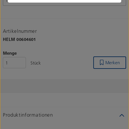
Artikelnummer
HELM
00604601
Menge
Merken
Stück
Produktinformationen