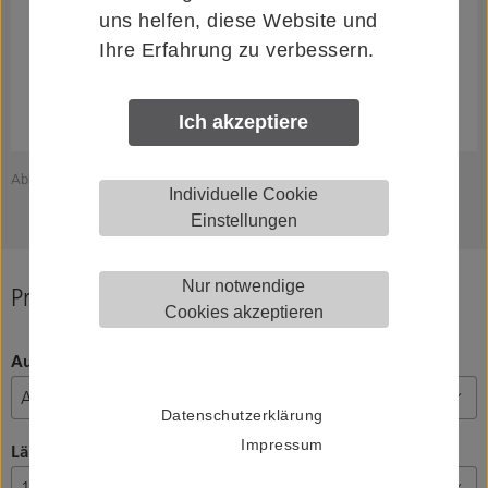
uns helfen, diese Website und
Ihre Erfahrung zu verbessern.
Ich akzeptiere
Abbildung zeigt HELM 00604600
A
Individuelle Cookie
Einstellungen
Nur notwendige
Produkt konfigurieren
Cookies akzeptieren
Ausführung
Datenschutzerklärung
Impressum
Länge