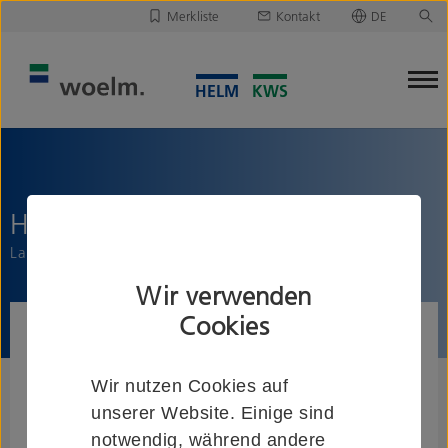
Merkliste
Kontakt
DE
Deutsch
Leider ist Ihre Merkliste leer.
English
Merkliste downloaden/versenden
HELM 53/73
Laufschiene, seitlich gebohrt
Wir verwenden
Cookies
Wir nutzen Cookies auf
unserer Website. Einige sind
notwendig, während andere