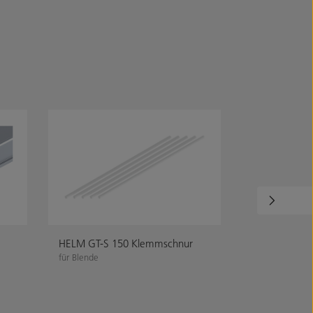
HELM GT-S 150 Klemmschnur
HELM U-Blen
für Blende
für Festteil