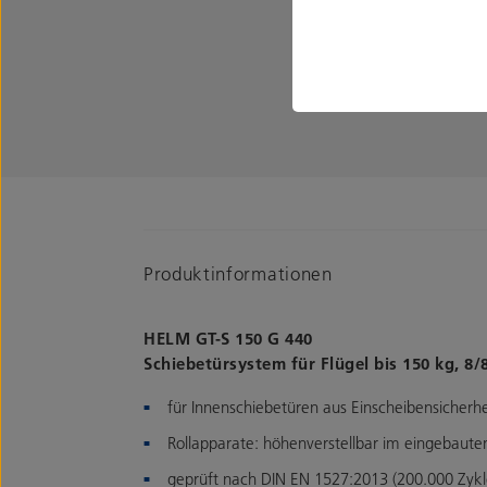
Produktinformationen
HELM GT-S 150 G 440
Schiebetürsystem für Flügel bis 150 kg, 8
für Innenschiebetüren aus Einscheibensicherhe
Rollapparate: höhenverstellbar im eingebaute
geprüft nach DIN EN 1527:2013 (200.000 Zykl