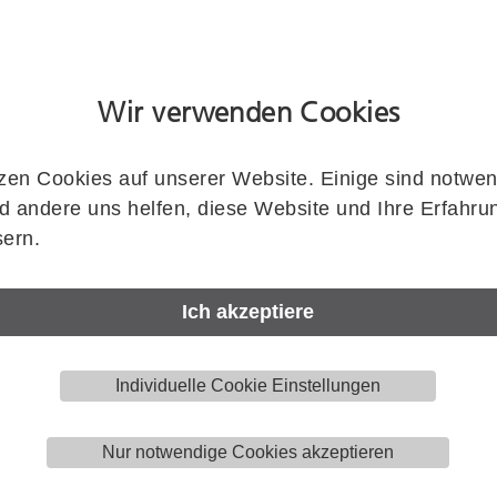
Flügelanzahl
Wir verwenden Cookies
Einzugsdämpfung
Zeichnung zeigt HELM GT.S150.G.440..
zen Cookies auf unserer Website. Einige sind notwen
 andere uns helfen, diese Website und Ihre Erfahru
Laufschienenlänge (Länge U-Blende)
ern.
Ich akzeptiere
Artikelnummer
Individuelle Cookie Einstellungen
HELM
GT.S150.G.440.41.1.00.2000
Menge
Nur notwendige Cookies akzeptieren
Stück