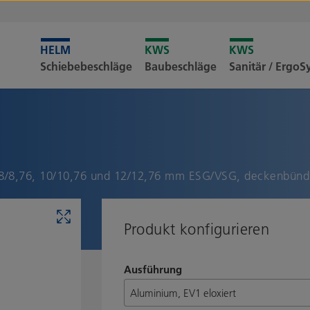
Leider i
Schiebebeschläge
Baubeschläge
Sanitär / Ergo
Merkliste
, 8/8,76, 10/10,76 und 12/12,76 mm ESG/VSG, deckenbünd
Produkt konfigurieren
Ausführung