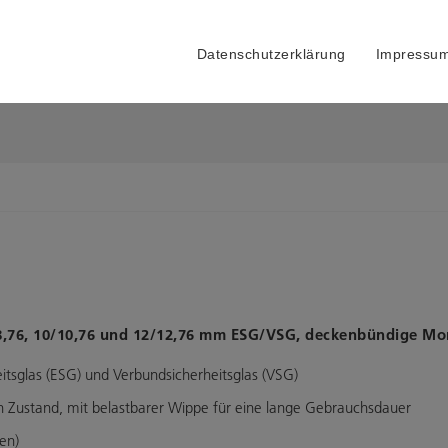
Datenschutzerklärung
Impressu
/8,76, 10/10,76 und 12/12,76 mm ESG/VSG, deckenbündige Mon
itsglas (ESG) und Verbundsicherheitsglas (VSG)
n Zustand, mit belastbarer Wippe für eine lange Gebrauchsdauer
en)