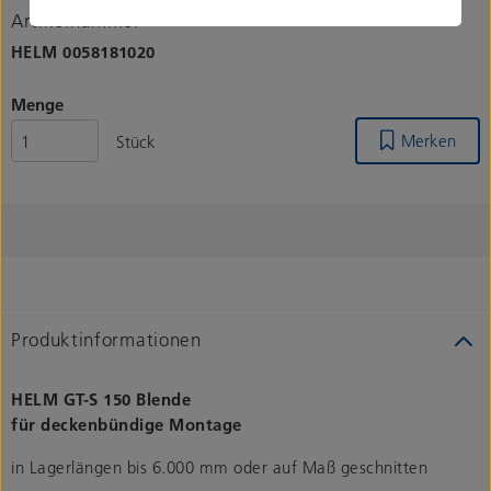
Artikelnummer
HELM
0058181020
Menge
Merken
Stück
Produktinformationen
HELM GT-S 150 Blende
für deckenbündige Montage
in Lagerlängen bis 6.000 mm oder auf Maß geschnitten