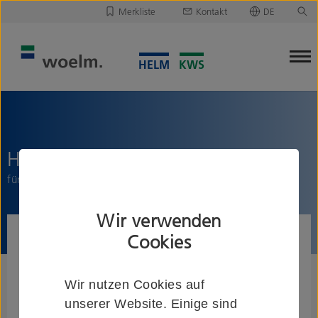
Merkliste
Kontakt
DE
Deutsch
Leider ist Ihre Merkliste leer.
English
Merkliste downloaden/versenden
HELM GT-S 150 Blende
für deckenbündige Montage
Wir verwenden
Cookies
Wir nutzen Cookies auf
unserer Website. Einige sind