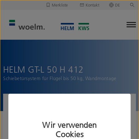
Merkliste
Kontakt
DE
Deutsch
Leider ist Ihre Merkliste leer.
English
Merkliste downloaden/versenden
HELM GT-L 50 H 412
Schiebetürsystem für Flügel bis 50 kg, Wandmontage
Wir verwenden
Cookies