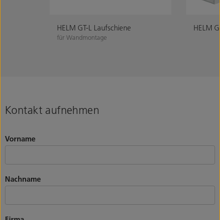
HELM GT-L Laufschiene
HELM GT
für Wandmontage
Kontakt aufnehmen
Vorname
Nachname
Firma