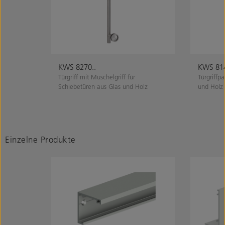
KWS 8270..
KWS 814
Türgriff mit Muschelgriff für
Türgriffp
Schiebetüren aus Glas und Holz
und Holz
Einzelne Produkte