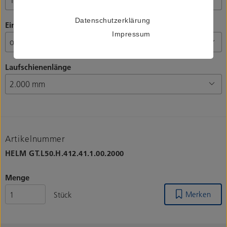
Datenschutzerklärung
Einzugsdämpfung
Impressum
Laufschienenlänge
Artikelnummer
HELM
GT.L50.H.412.41.1.00.2000
Menge
Merken
Stück