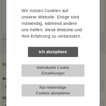
Wir nutzen Cookies auf
unserer Website. Einige sind
notwendig, während andere
uns helfen, diese Website und
Ihre Erfahrung zu verbessern.
Zeichnung zeigt HELM GT.L50.H.412..
Z
Ich akzeptiere
Produkt konfigurieren
Individuelle Cookie
Einstellungen
Ausführung
Nur notwendige
Cookies akzeptieren
Flügelanzahl