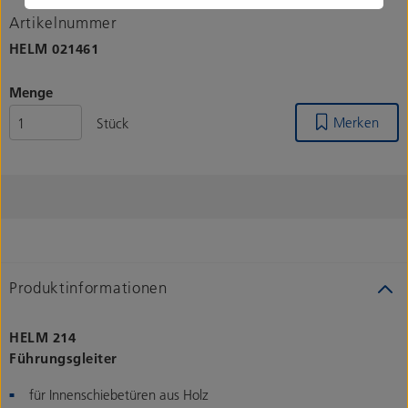
Artikelnummer
HELM
021461
Menge
Merken
Stück
Produktinformationen
HELM 214
Führungsgleiter
für Innenschiebetüren aus Holz