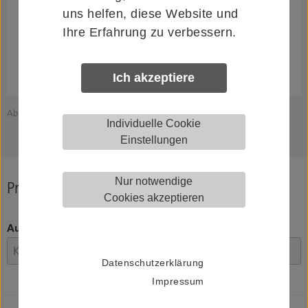
uns helfen, diese Website und
Ihre Erfahrung zu verbessern.
Ich akzeptiere
Abbildung zeigt HELM 021461
Z
Individuelle Cookie
Einstellungen
Nur notwendige
Produkt konfigurieren
Cookies akzeptieren
Ausführung
Datenschutzerklärung
Impressum