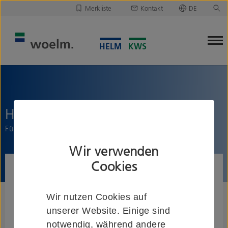
Merkliste
Kontakt
DE
Deutsch
Leider ist Ihre Merkliste leer.
English
Merkliste downloaden/versenden
HELM 214
Führungsgleiter
Wir verwenden
Cookies
Wir nutzen Cookies auf
unserer Website. Einige sind
notwendig, während andere