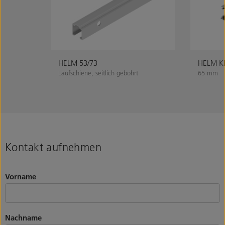
HELM 53/73
HELM Kl
Laufschiene, seitlich gebohrt
65 mm
Kontakt aufnehmen
Vorname
Nachname