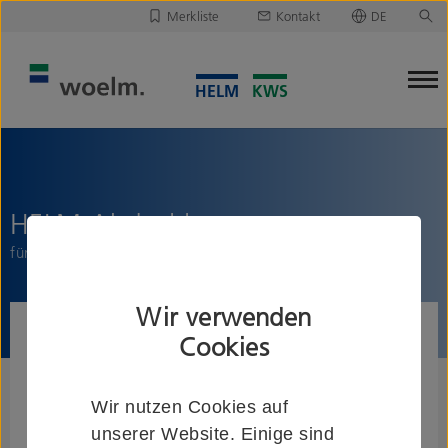
Merkliste
Kontakt
DE
Deutsch
Leider ist Ihre Merkliste leer.
English
Merkliste downloaden/versenden
HELM Abdeckkappenpaar
für Laufschiene mit Blende
Wir verwenden
Cookies
Wir nutzen Cookies auf
unserer Website. Einige sind