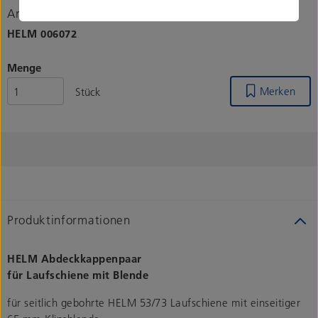
Artikelnummer
HELM
006072
Menge
Merken
Stück
Produktinformationen
HELM Abdeckkappenpaar
für Laufschiene mit Blende
für seitlich gebohrte HELM 53/73 Laufschiene mit einseitiger