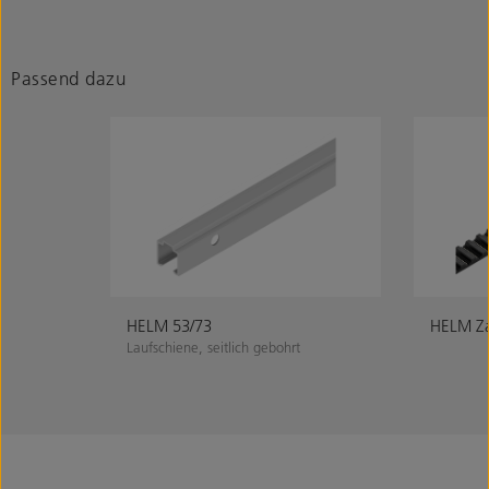
Passend dazu
HELM 53/73
HELM Z
Laufschiene, seitlich gebohrt