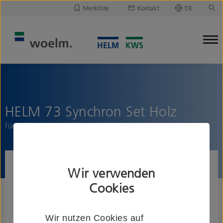
Merkliste
Kontakt
DE
Deutsch
Leider ist Ihre Merkliste leer.
English
Merkliste downloaden/versenden
HELM 73 Synchron Set Holz
für 2-flg. Synchronanlagen bis 80 kg/Flügel
Wir verwenden
Cookies
Wir nutzen Cookies auf