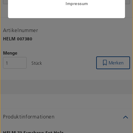
Impressum
Artikelnummer
HELM
007380
Menge
Merken
Stück
Produktinformationen
HELM 73 Synchron Set Holz