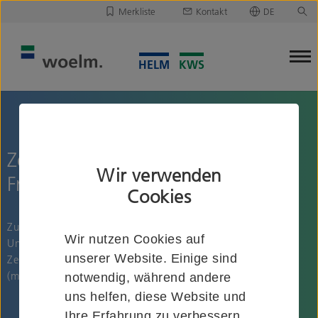
Merkliste
Kontakt
DE
Deutsch
Leider ist Ihre Merkliste leer.
English
Merkliste downloaden/versenden
Zerspanungsmechaniker
Wir verwenden
Frästechnik (w/m/d)
Cookies
Zur Unterstützung unseres Teams besetzen wir an unserem
Wir nutzen Cookies auf
Unternehmenssitz in Heiligenhaus zum nächstmöglichen
unserer Website. Einige sind
Zeitpunkt die Position Zerspanungsmechaniker Frästechnik
(m/w/d).
notwendig, während andere
uns helfen, diese Website und
Ihre Erfahrung zu verbessern.