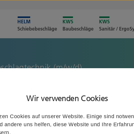
Leider i
Schiebebeschläge
Baubeschläge
Sanitär / Ergo
Merkliste
schlagtechnik (m/w/d)
r an unserem Unternehmenssitz in Heiligenhaus zum nächstmöglic
).
Wir verwenden Cookies
zen Cookies auf unserer Website. Einige sind notwen
 andere uns helfen, diese Website und Ihre Erfahru
ern.