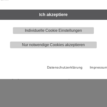
ilienunternehmen mit Sitz in Heiligenhaus, Nordrhein-Westfalen. 
en Bereichen Baubeschlag, Sanitärausstattung und Fördertechnik. 
Ich akzeptiere
gen für moderne Wohn- und Gewerbebauten sowie maßgeschneid
e Qualität – made in Germany.
Individuelle Cookie Einstellungen
Nur notwendige Cookies akzeptieren
 bei uns
sprojekten bis hin zur Markteinführung (inklusive Planung, Auslegung
Datenschutzerklärung
Impressu
ngen
hen Fertigung, Vertrieb, Einkauf und Marketing