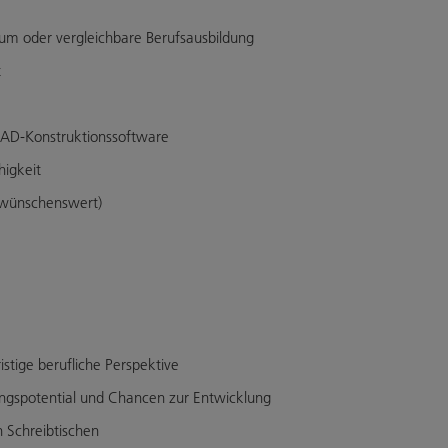
ium oder vergleichbare Berufsausbildung
t
CAD-Konstruktionssoftware
igkeit
 (wünschenswert)
istige berufliche Perspektive
gspotential und Chancen zur Entwicklung
 Schreibtischen