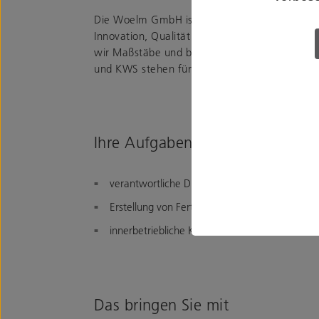
Die Woelm GmbH ist ein traditionsreiches Fam
Innovation, Qualität und Zuverlässigkeit in d
wir Maßstäbe und bieten durchdachte Lösun
und KWS stehen für Langlebigkeit und höchst
Ihre Aufgaben – das erwartet Sie
verantwortliche Durchführung von Entwicklung
Erstellung von Fertigungs- und Detailzeichnu
innerbetriebliche Koordination mit den Bereic
Das bringen Sie mit