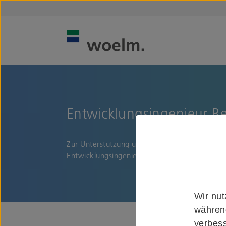
Entwicklungsingenieur Be
Zur Unterstützung unseres Teams besetzen wi
Entwicklungsingenieur Beschlagtechnik (m/w/d
Wir nut
während
verbess