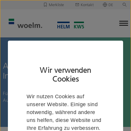
Merkliste
Kontakt
DE
Deutsch
Leider ist Ihre Merkliste leer.
English
Merkliste downloaden/versenden
Ausbildung zum
Wir verwenden
Industriekaufmann (m/w/d)
Cookies
Für das Ausbildungsjahr 2026 suchen wir Dich als
Wir nutzen Cookies auf
Auszubildenden zum Industriekaufmann (m/w/d).
unserer Website. Einige sind
notwendig, während andere
uns helfen, diese Website und
Ihre Erfahrung zu verbessern.