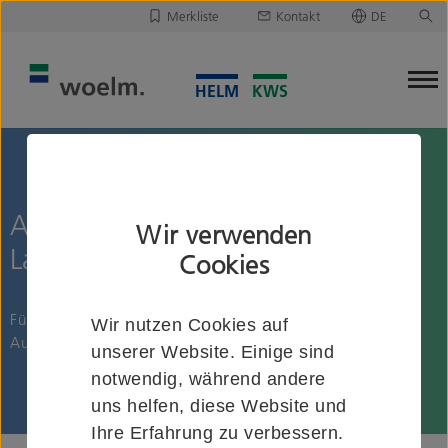
Merkliste
Kontakt
DE
Deutsch
Leider ist Ihre Merkliste leer.
English
Merkliste downloaden/versenden
Ausbildung zur Fachkraft für
Wir verwenden
Lagerlogistik (m/w/d)
Cookies
Für das Ausbildungsjahr 2026 suchen wir Dich als
Wir nutzen Cookies auf
Auszubildenden zur Fachkraft für Lagerlogistik (m/w/d).
unserer Website. Einige sind
notwendig, während andere
uns helfen, diese Website und
Ihre Erfahrung zu verbessern.