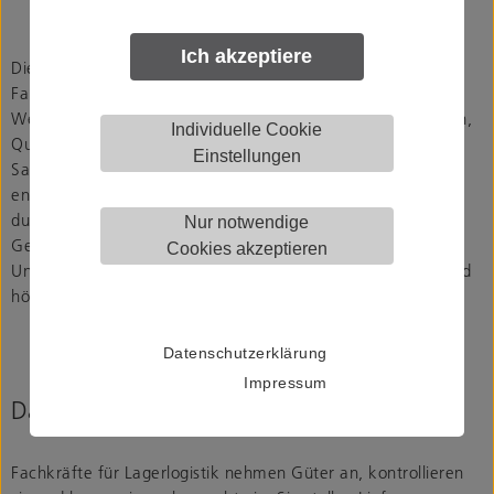
Ich akzeptiere
Die Woelm GmbH ist ein traditionsreiches
Familienunternehmen mit Sitz in Heiligenhaus, Nordrhein-
Westfalen. Seit einem Jahrhundert stehen wir für Innovation,
Individuelle Cookie
Qualität und Zuverlässigkeit in den Bereichen Baubeschlag,
Einstellungen
Sanitärausstattung und Fördertechnik. Mit rund 265
engagierten Mitarbeitern setzen wir Maßstäbe und bieten
durchdachte Lösungen für moderne Wohn- und
Nur notwendige
Gewerbebauten sowie maßgeschneiderte Fördertechnik.
Cookies akzeptieren
Unsere Marken HELM und KWS stehen für Langlebigkeit und
höchste Qualität – made in Germany.
Datenschutzerklärung
Impressum
Das machen Fachkräfte für Lagerlogistik
Fachkräfte für Lagerlogistik nehmen Güter an, kontrollieren