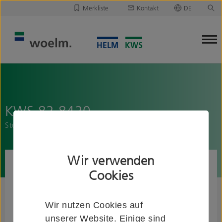
Merkliste
Kontakt
DE
Deutsch
Leider ist Ihre Merkliste leer.
English
Merkliste downloaden/versenden
KWS 82.8420..
Stützklappgriff mit Federbelastung
Wir verwenden
Cookies
Wir nutzen Cookies auf
unserer Website. Einige sind