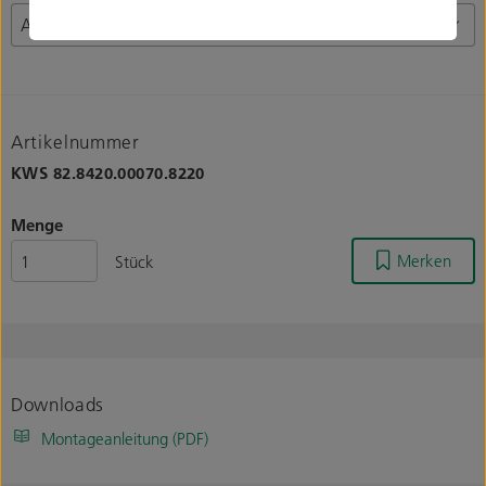
Artikelnummer
KWS
82.8420.00070.8220
Menge
Merken
Stück
Downloads
Montageanleitung (PDF)