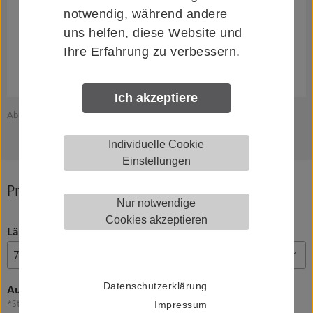
notwendig, während andere
uns helfen, diese Website und
Ihre Erfahrung zu verbessern.
Ich akzeptiere
Abbildung zeigt KWS 82.8420.00070.8811
A
Individuelle Cookie
Einstellungen
Produkt konfigurieren
Nur notwendige
Cookies akzeptieren
Länge (L)
Datenschutzerklärung
Ausführung
*Stütze, **Griff
Impressum