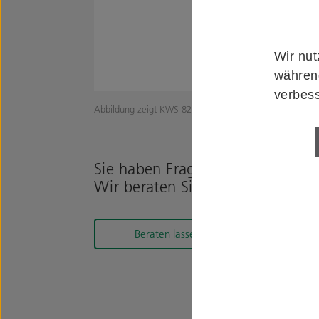
Wir nut
während
verbess
Abbildung zeigt KWS 82.8405.00012.8811
Sie haben Fragen zum Produkt?
Wir beraten Sie gerne!
Beraten lassen