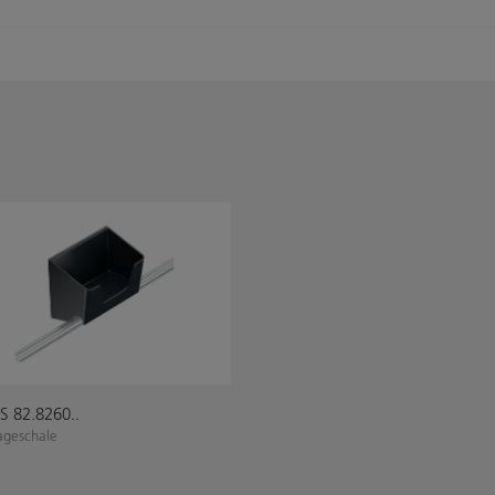
 82.8260..
ageschale