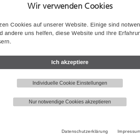
Wir verwenden Cookies
Achsabstände (L, H)
*erfüllt die Anforderungen nach ÖNORM B1600
zen Cookies auf unserer Website. Einige sind notwen
 andere uns helfen, diese Website und Ihre Erfahru
ern.
Ausführung
Zeichnung zeigt KWS 82.8405..
*Stützen, **Griff
Ich akzeptiere
Individuelle Cookie Einstellungen
Artikelnummer
Nur notwendige Cookies akzeptieren
KWS
82.8405.00011.8220
Menge
Datenschutzerklärung
Impressu
Stück