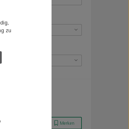
dig,
ng zu
m
Merken