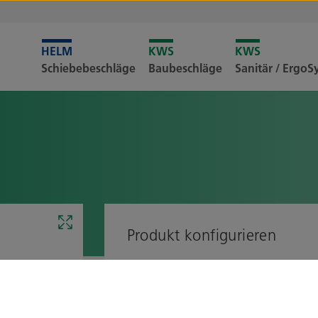
Leider i
Schiebebeschläge
Baubeschläge
Sanitär / Ergo
Merkliste
Produkt konfigurieren
Montage
Blickrichtung zur Wand