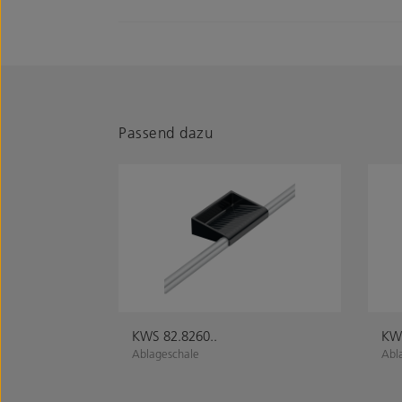
Passend dazu
KWS 82.8260..
KWS
Ablageschale
Abl