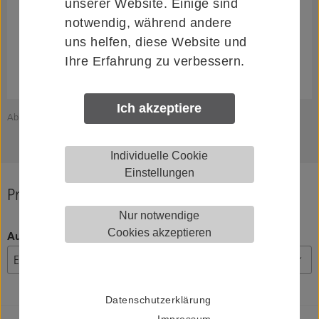
unserer Website. Einige sind
notwendig, während andere
uns helfen, diese Website und
Ihre Erfahrung zu verbessern.
Ich akzeptiere
Abbildung zeigt KWS 82.8247.00100.6204
Z
Individuelle Cookie
Einstellungen
Produkt konfigurieren
Nur notwendige
Cookies akzeptieren
Ausführung
Datenschutzerklärung
Impressum