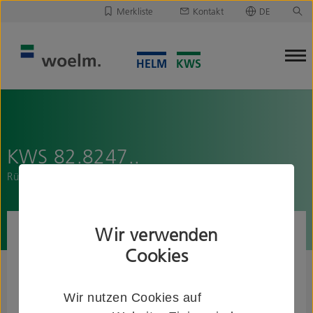
Merkliste
Kontakt
DE
Deutsch
Leider ist Ihre Merkliste leer.
English
Merkliste downloaden/versenden
KWS 82.8247..
Rückenstütze
Wir verwenden
Cookies
Wir nutzen Cookies auf