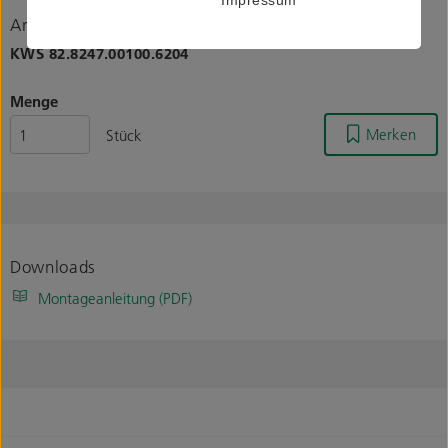
Artikelnummer
KWS
82.8247.00100.6204
Menge
Merken
Stück
Downloads
Montageanleitung (PDF)