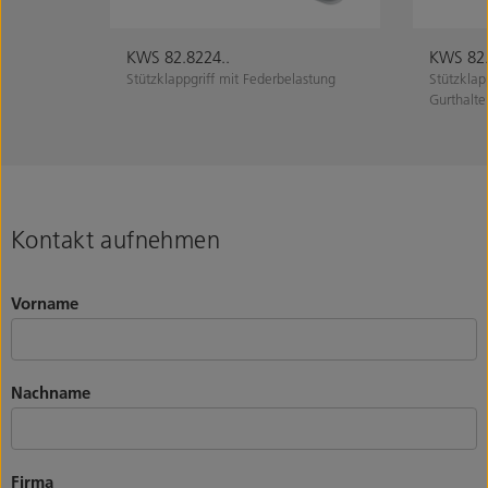
KWS 82.8224..
KWS 82.
Stützklappgriff mit Federbelastung
Stützklap
Gurthalte
Kontakt aufnehmen
Vorname
Nachname
Firma