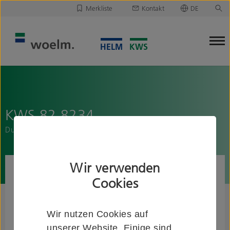
Merkliste
Kontakt
DE
Deutsch
Leider ist Ihre Merkliste leer.
English
Merkliste downloaden/versenden
KWS 82.8234..
Duschvorhangstange für Nischen
Wir verwenden
Cookies
Wir nutzen Cookies auf
unserer Website. Einige sind