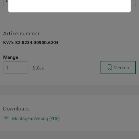
Artikelnummer
KWS
82.8234.00900.6204
Menge
Merken
Stück
Downloads
Montageanleitung (PDF)