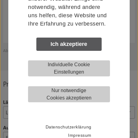
notwendig, während andere
uns helfen, diese Website und
Ihre Erfahrung zu verbessern.
Ich akzeptiere
Abbildung zeigt KWS 82.8234.00900.6204
A
Individuelle Cookie
Einstellungen
Produkt konfigurieren
Nur notwendige
Cookies akzeptieren
Länge (L), Anzahl Haken
Datenschutzerklärung
Ausführung
Impressum