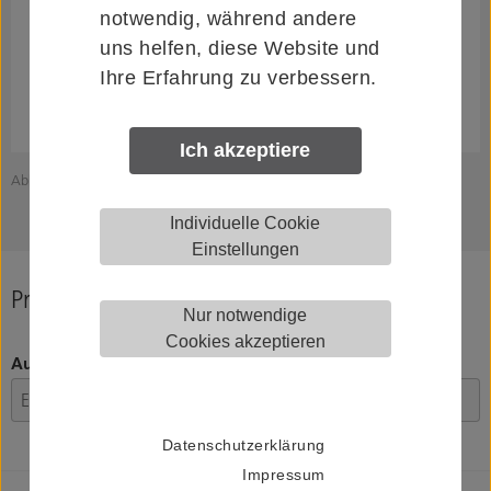
notwendig, während andere
uns helfen, diese Website und
Ihre Erfahrung zu verbessern.
Ich akzeptiere
Abbildung zeigt KWS 82.8227.00003.6000
Z
Individuelle Cookie
Einstellungen
Produkt konfigurieren
Nur notwendige
Cookies akzeptieren
Ausführung
Datenschutzerklärung
Impressum