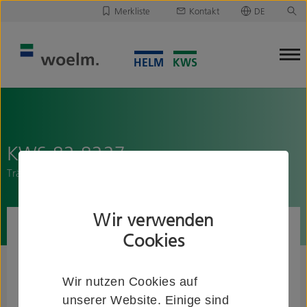
Merkliste
Kontakt
DE
Deutsch
Leider ist Ihre Merkliste leer.
English
Merkliste downloaden/versenden
KWS 82.8227..
Trägerplatte "A-Flex"
Wir verwenden
Cookies
Wir nutzen Cookies auf
unserer Website. Einige sind