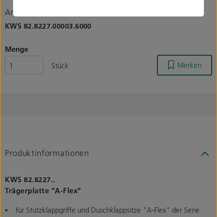
Artikelnummer
KWS
82.8227.00003.6000
Menge
Merken
Stück
Produktinformationen
KWS 82.8227..
Trägerplatte "A-Flex"
für Stützklappgriffe und Duschklappsitze "A-Flex" der Serie