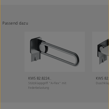
Passend dazu
KWS 82.8224..
KWS 82.
Stützklappgriff "A-Flex" mit
Duschklap
Federbelastung