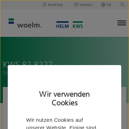
Merkliste
Kontakt
DE
Deutsch
Leider ist Ihre Merkliste leer.
English
Merkliste downloaden/versenden
KWS 82.8227..
Trägerplatte "A-Flex" mit Abdeckblende
Wir verwenden
Cookies
Wir nutzen Cookies auf
unserer Website. Einige sind