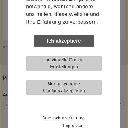
notwendig, während andere
uns helfen, diese Website und
Ihre Erfahrung zu verbessern.
Ich akzeptiere
Abbildung zeigt KWS 82.8227.00002.6204
Z
Individuelle Cookie
Einstellungen
Produkt konfigurieren
Nur notwendige
Cookies akzeptieren
Ausführung
Datenschutzerklärung
Impressum