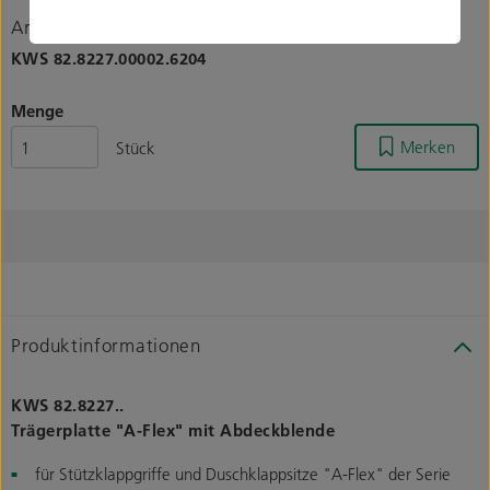
Artikelnummer
KWS
82.8227.00002.6204
Menge
Merken
Stück
Produktinformationen
KWS 82.8227..
Trägerplatte "A-Flex" mit Abdeckblende
für Stützklappgriffe und Duschklappsitze "A-Flex" der Serie