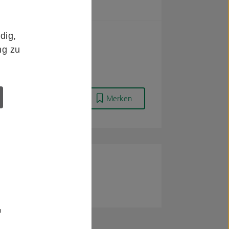
dig,
ng zu
Merken
m