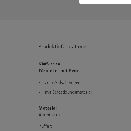
Produktinformationen
KWS 2124..
Türpuffer mit Feder
zum Aufschrauben
mit Befestigungsmaterial
Material
Aluminium
Puffer: