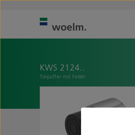
KWS 2124..
Türpuffer mit Feder