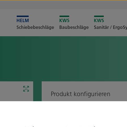
Leider i
Schiebebeschläge
Baubeschläge
Sanitär / Ergo
Merkliste
Produkt konfigurieren
Ausführung