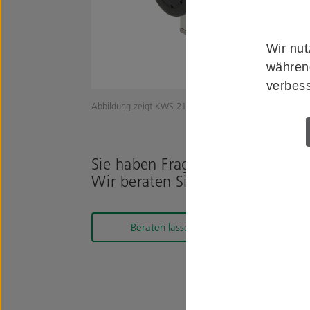
Wir nut
während
verbess
Abbildung zeigt KWS 2124.31
Sie haben Fragen zum Produkt?
Wir beraten Sie gerne!
Beraten lassen