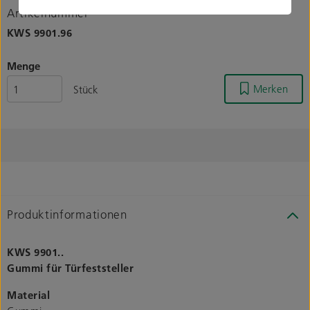
Artikelnummer
KWS
9901.96
Menge
Merken
Stück
Produktinformationen
KWS 9901..
Gummi für Türfeststeller
Material