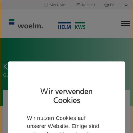
Merkliste
Kontakt
DE
Deutsch
Leider ist Ihre Merkliste leer.
English
Merkliste downloaden/versenden
KWS 9901..
Gummi für Türfeststeller
Wir verwenden
Cookies
Wir nutzen Cookies auf
unserer Website. Einige sind