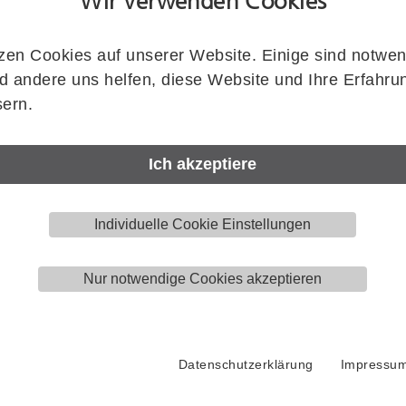
Wir verwenden Cookies
zen Cookies auf unserer Website. Einige sind notwen
Artikelnummer
 andere uns helfen, diese Website und Ihre Erfahru
KWS
1165.02
ern.
Zeichnung zeigt KWS 1165..
Menge
Ich akzeptiere
Stück
Individuelle Cookie Einstellungen
Nur notwendige Cookies akzeptieren
Downloads
Produktzeichnung (DWG)
Datenschutzerklärung
Impressu