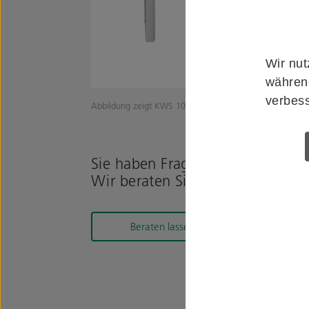
Wir nut
während
verbess
Abbildung zeigt KWS 1061.31
Sie haben Fragen zum Produkt?
Wir beraten Sie gerne!
Beraten lassen