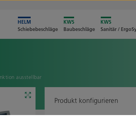
Leider i
Schiebebeschläge
Baubeschläge
Sanitär / Ergo
Merkliste
nktion ausstellbar
Produkt konfigurieren
Ausführung