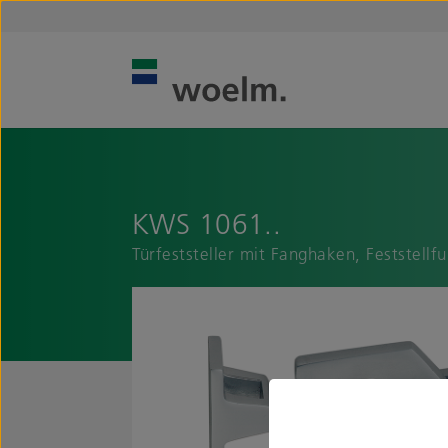
KWS 1061..
Türfeststeller mit Fanghaken, Feststellfu