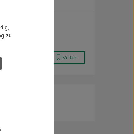
dig,
ng zu
Merken
m