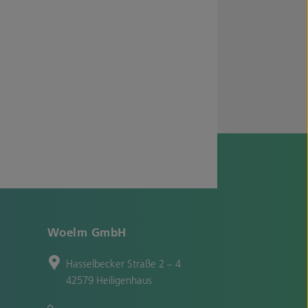
Woelm GmbH
Hasselbecker Straße 2 – 4
42579 Heiligenhaus