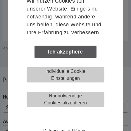
Wir nutzen Cookies auf
unserer Website. Einige sind
notwendig, während andere
uns helfen, diese Website und
Ihre Erfahrung zu verbessern.
Abbildung zeigt KWS 1033.31
A
Ich akzeptiere
Individuelle Cookie
Produkt konfigurieren
Einstellungen
Nur notwendige
Hub, Ausführung Tretbolzen
Cookies akzeptieren
Ausführung
Datenschutzerklärung