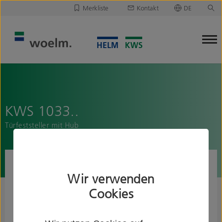
Merkliste
Kontakt
DE
Deutsch
Leider ist Ihre Merkliste leer.
English
Merkliste downloaden/versenden
KWS 1033..
Türfeststeller mit Hub
Wir verwenden
Cookies