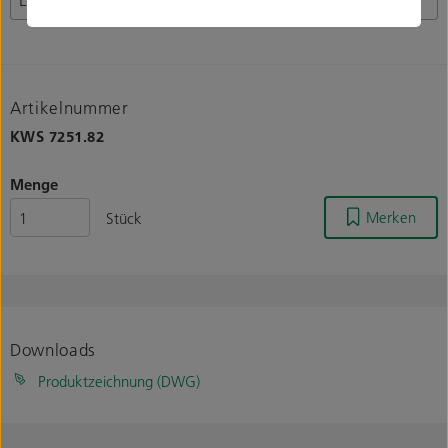
Artikelnummer
KWS
7251.82
Menge
Merken
Stück
Downloads
Produktzeichnung (DWG)