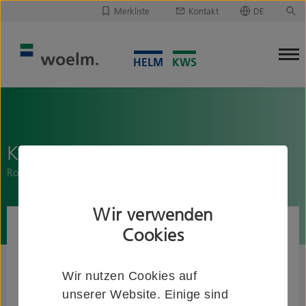
Merkliste
Kontakt
DE
Deutsch
Leider ist Ihre Merkliste leer.
English
Merkliste downloaden/versenden
KWS 7251..
Rohrbogen, 90 Grad, doppelt
Wir verwenden
Cookies
Wir nutzen Cookies auf
unserer Website. Einige sind