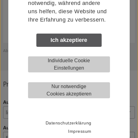
notwendig, während andere
uns helfen, diese Website und
Ihre Erfahrung zu verbessern.
Ich akzeptiere
Abbildung zeigt KWS 7252.82 (Ausrichtung rechts)
Z
Individuelle Cookie
Einstellungen
Produkt konfigurieren
Nur notwendige
Cookies akzeptieren
Ausrichtung
Datenschutzerklärung
Ausführung
Impressum