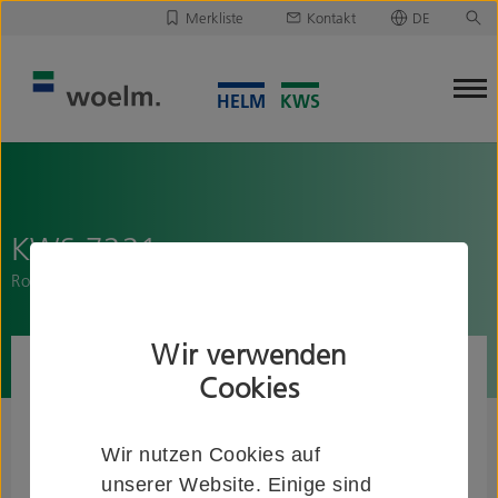
Merkliste
Kontakt
DE
Deutsch
Leider ist Ihre Merkliste leer.
English
Merkliste downloaden/versenden
KWS 7221..
Rohrbogen, 60 Grad
Wir verwenden
Cookies
Wir nutzen Cookies auf
unserer Website. Einige sind