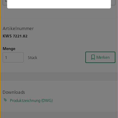
Artikelnummer
KWS
7221.82
Menge
Merken
Stück
Downloads
Produktzeichnung (DWG)