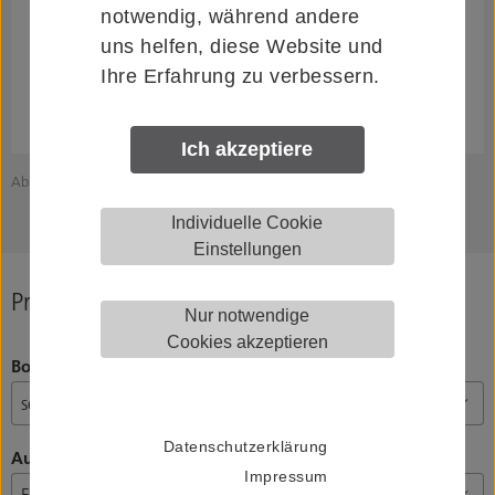
notwendig, während andere
uns helfen, diese Website und
Ihre Erfahrung zu verbessern.
Ich akzeptiere
Abbildung zeigt KWS 7223.82
Z
Individuelle Cookie
Einstellungen
Produkt konfigurieren
Nur notwendige
Cookies akzeptieren
Bohrungen
Datenschutzerklärung
Ausführung
Impressum