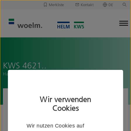
Merkliste
Kontakt
DE
Deutsch
Leider ist Ihre Merkliste leer.
English
Merkliste downloaden/versenden
KWS 4621..
Handlaufstütze mit aufgeschraubtem Endbogen
Wir verwenden
Cookies
Wir nutzen Cookies auf