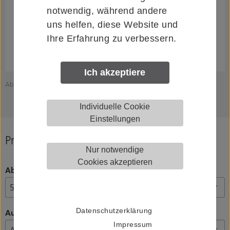
notwendig, während andere
uns helfen, diese Website und
Ihre Erfahrung zu verbessern.
Ich akzeptiere
Abbildung zeigt KWS 4591.31
Z
Individuelle Cookie
Einstellungen
Produkt konfigurieren
Nur notwendige
Cookies akzeptieren
Abstand
Datenschutzerklärung
Ausführung
Impressum