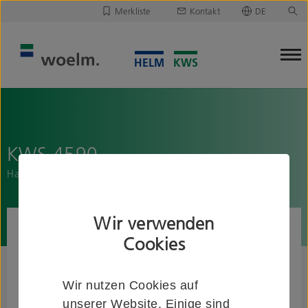
Merkliste
Kontakt
DE
Deutsch
Leider ist Ihre Merkliste leer.
English
Merkliste downloaden/versenden
KWS 4590..
Handlaufstütze mit flacher Auflage
Wir verwenden
Cookies
Wir nutzen Cookies auf
unserer Website. Einige sind