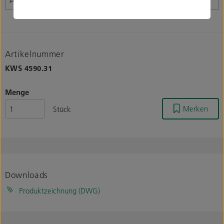
Artikelnummer
KWS
4590.31
Menge
Merken
Stück
Downloads
Produktzeichnung (DWG)