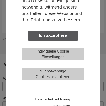
unserer Website. Einige sind
notwendig, während andere
uns helfen, diese Website und
Ihre Erfahrung zu verbessern.
Ich akzeptiere
Abbildung zeigt KWS 4570.82.00000
Z
Individuelle Cookie
Einstellungen
Produkt konfigurieren
Nur notwendige
Cookies akzeptieren
Form Stützenauflage
Wandabstand
Datenschutzerklärung
Impressum