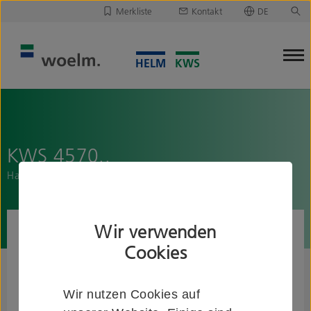
Merkliste
Kontakt
DE
Deutsch
Leider ist Ihre Merkliste leer.
English
Merkliste downloaden/versenden
KWS 4570..
Handlaufstütze mit gewölbter oder flacher Auflage
Wir verwenden
Cookies
Wir nutzen Cookies auf