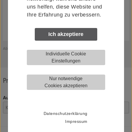
uns helfen, diese Website und
Ihre Erfahrung zu verbessern.
Ich akzeptiere
Abbildung zeigt HELM 021261
Z
Individuelle Cookie
Einstellungen
Nur notwendige
Produkt konfigurieren
Cookies akzeptieren
Ausführung
Datenschutzerklärung
Impressum