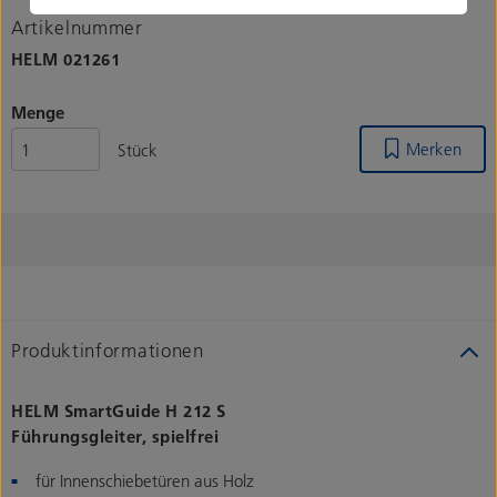
Artikelnummer
HELM
021261
Menge
Merken
Stück
Produktinformationen
HELM SmartGuide H 212 S
Führungsgleiter, spielfrei
für Innenschiebetüren aus Holz