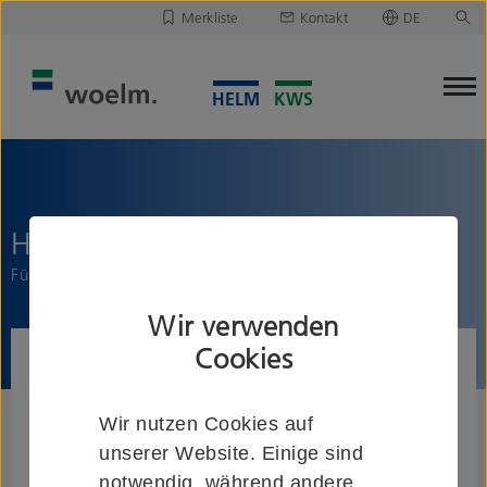
Merkliste
Kontakt
DE
Deutsch
Leider ist Ihre Merkliste leer.
English
Merkliste downloaden/versenden
HELM SmartGuide H 212 S
Führungsgleiter, spielfrei
Wir verwenden
Cookies
Wir nutzen Cookies auf
unserer Website. Einige sind
notwendig, während andere