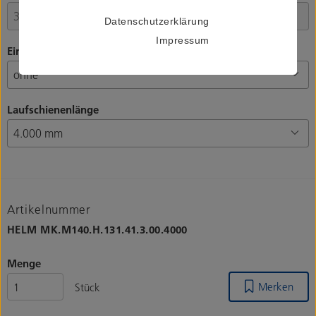
Datenschutzerklärung
Impressum
Einzugsdämpfung
Laufschienenlänge
Artikelnummer
HELM
MK.M140.H.131.41.3.00.4000
Menge
Merken
Stück