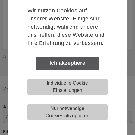
Wir nutzen Cookies auf
unserer Website. Einige sind
notwendig, während andere
uns helfen, diese Website und
Ihre Erfahrung zu verbessern.
Zeichnung zeigt HELM MK.M140.H.131..
Z
Ich akzeptiere
Individuelle Cookie
Produkt konfigurieren
Einstellungen
Ausführung
Nur notwendige
Cookies akzeptieren
Flügelanzahl