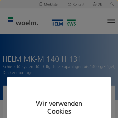
Merkliste
Kontakt
DE
Deutsch
Leider ist Ihre Merkliste leer.
English
Merkliste downloaden/versenden
HELM MK-M 140 H 131
Schiebetürsystem für 3-flg. Teleskopanlagen bis 140 kg/Flügel,
Deckenmontage
Wir verwenden
Cookies