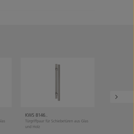
KWS 8146..
KWS 8527..
Glas
Türgriffpaar für Schiebetüren aus Glas
Türgriffpaar fü
und Holz
und Holz