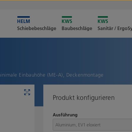
Leider i
Schiebebeschläge
Baubeschläge
Sanitär / Ergo
Merkliste
, minimale Einbauhöhe (ME-A), Deckenmontage
Produkt konfigurieren
Ausführung