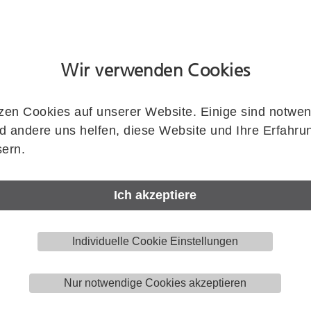
Flügelanzahl
Wir verwenden Cookies
Einzugsdämpfung
Zeichnung zeigt HELM MK.L80.H.122..
zen Cookies auf unserer Website. Einige sind notwen
 andere uns helfen, diese Website und Ihre Erfahru
Laufschienenlänge
ern.
Ich akzeptiere
Artikelnummer
Individuelle Cookie Einstellungen
HELM
MK.L80.H.122.41.1.00.2000
Menge
Nur notwendige Cookies akzeptieren
Stück