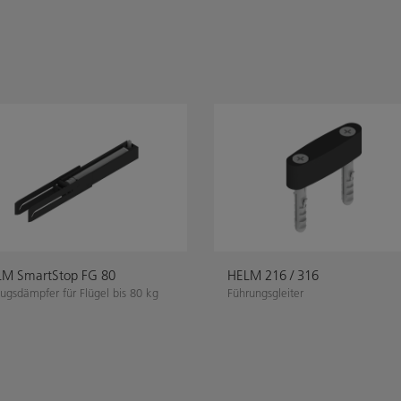
M SmartStop FG 80
HELM 216 / 316
ugsdämpfer für Flügel bis 80 kg
Führungsgleiter