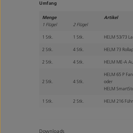
Umfang
Menge
Artikel
1 Flügel
2 Flügel
1 Stk.
1 Stk.
HELM 53/73 Lau
2 Stk.
4 Stk.
HELM 73 Rollap
2 Stk.
4 Stk.
HELM ME-A Aufh
HELM 65 P Fan
2 Stk.
4 Stk.
oder
HELM SmartSto
1 Stk.
2 Stk.
HELM 216 Führun
Downloads