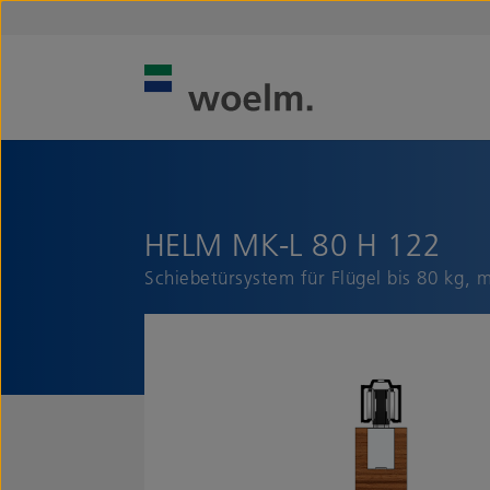
HELM MK-L 80 H 122
Schiebetürsystem für Flügel bis 80 kg