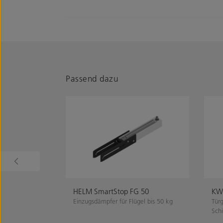
Passend dazu
HELM SmartStop FG 50
KWS
Einzugsdämpfer für Flügel bis 50 kg
Türg
Sch