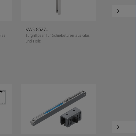
KWS 8527..
KWS 5251..
Glas
Türgriffpaar für Schiebetüren aus Glas
Muschelgriffpaa
und Holz
Holz