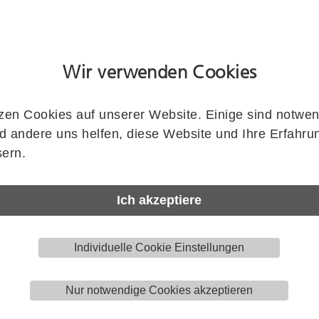
Flügelanzahl
Wir verwenden Cookies
Einzugsdämpfung
Zeichnung zeigt HELM GT.S150.H.412..
zen Cookies auf unserer Website. Einige sind notwen
 andere uns helfen, diese Website und Ihre Erfahru
Laufschienenlänge
ern.
Ich akzeptiere
Artikelnummer
Individuelle Cookie Einstellungen
HELM
GT.S150.H.412.41.1.00.2000
Menge
Nur notwendige Cookies akzeptieren
Stück