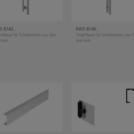
 8142..
KWS 8146..
riffpaar für Schiebetüren aus Glas
Türgriffpaar für Schiebetüren aus 
 Holz
und Holz