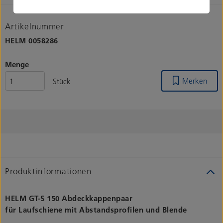
Artikelnummer
HELM
0058286
Menge
Merken
Stück
Produktinformationen
HELM GT-S 150 Abdeckkappenpaar
für Laufschiene mit Abstandsprofilen und Blende