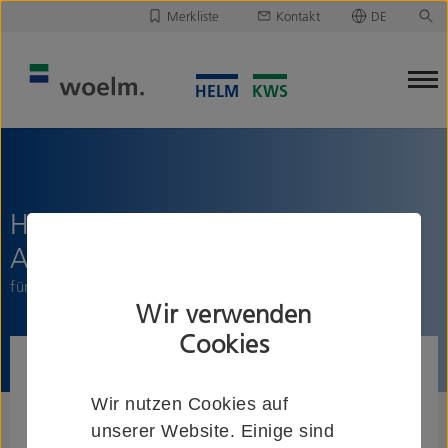
Merkliste
Kontakt
DE
Deutsch
Leider ist Ihre Merkliste leer.
English
Merkliste downloaden/versenden
HELM GT-S 150
Abdeckkappenpaar
für Laufschiene mit Abstandsprofilen und Blende
Wir verwenden
Cookies
Wir nutzen Cookies auf
unserer Website. Einige sind