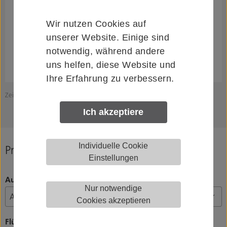
Wir nutzen Cookies auf
unserer Website. Einige sind
notwendig, während andere
uns helfen, diese Website und
Ihre Erfahrung zu verbessern.
Zeichnung zeigt HELM GT.L50.G.412..
Z
Ich akzeptiere
Individuelle Cookie
Produkt konfigurieren
Einstellungen
Ausführung
Nur notwendige
Cookies akzeptieren
Flügelanzahl