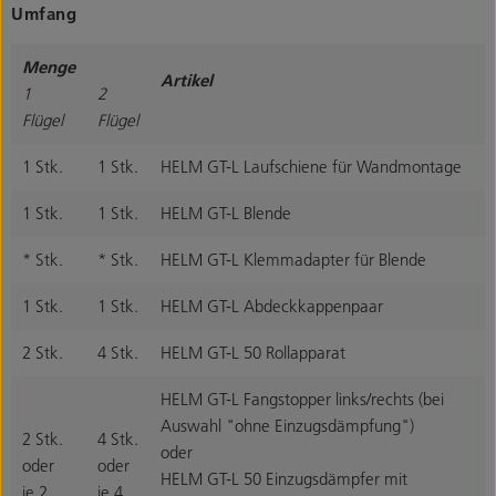
Umfang
Menge
Artikel
1
2
Flügel
Flügel
1 Stk.
1 Stk.
HELM GT-L Laufschiene für Wandmontage
1 Stk.
1 Stk.
HELM GT-L Blende
* Stk.
* Stk.
HELM GT-L Klemmadapter für Blende
1 Stk.
1 Stk.
HELM GT-L Abdeckkappenpaar
2 Stk.
4 Stk.
HELM GT-L 50 Rollapparat
HELM GT-L Fangstopper links/rechts (bei
Auswahl "ohne Einzugsdämpfung")
2 Stk.
4 Stk.
oder
oder
oder
HELM GT-L 50 Einzugsdämpfer mit
je 2
je 4