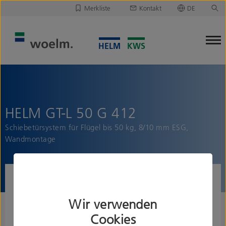
Merkliste
Kontakt
DE
Deutsch
Leider ist Ihre Merkliste leer.
English
Merkliste downloaden/versenden
HELM GT-L 50 G 412
Schiebetürsystem für Flügel bis 50 kg, 8/10 mm ESG,
Wandmontage
Wir verwenden
Cookies