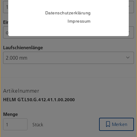
Datenschutzerklärung
Impressum
Einzugsdämpfung
Laufschienenlänge
Artikelnummer
HELM
GT.L50.G.412.41.1.00.2000
Menge
Merken
Stück