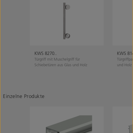
KWS 8270..
KWS 814
Türgriff mit Muschelgriff für
Türgriffp
Schiebetüren aus Glas und Holz
und Holz
Einzelne Produkte