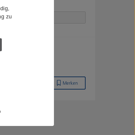
dig,
ng zu
Merken
m