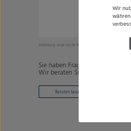
Wir nut
während
verbess
Abbildung zeigt HELM 0056404
Sie haben Fragen zum Produkt?
Wir beraten Sie gerne!
Beraten lassen