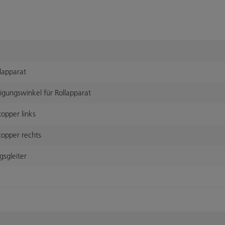
lapparat
gungswinkel für Rollapparat
opper links
opper rechts
sgleiter