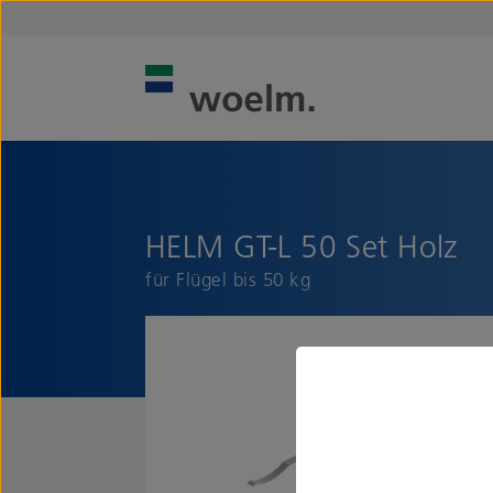
HELM GT-L 50 Set Holz
für Flügel bis 50 kg