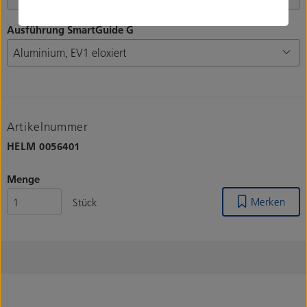
Ausführung SmartGuide G
Artikelnummer
HELM
0056401
Menge
Merken
Stück