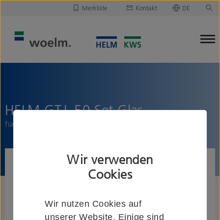
Merkliste
Kontakt
DE
Deutsch
Leider ist Ihre Merkliste leer.
English
Merkliste downloaden/versenden
HELM GT-L 50 Set Glas
für Flügel bis 50 kg, 8/10 mm ESG, mit Einzugsdämpfung
Wir verwenden
Cookies
Wir nutzen Cookies auf
unserer Website. Einige sind